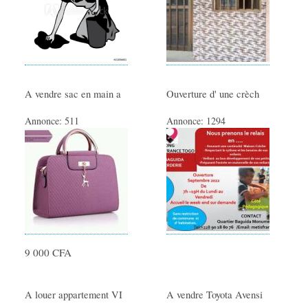
Locations immobilières
Colocations
AUTO/MOTO
Voitures
A vendre sac en main a
Ouverture d' une crèch
Motos
Annonce:
511
Annonce:
1294
Véhicules Utilitaires
Equipement auto
Equipement moto
PRODUITS TOGOLAIS
Produits alimentaires
9 000 CFA
Produits Culturel Artistique
EMPLOIS
A louer appartement VI
A vendre Toyota Avensi