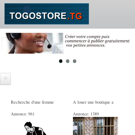
Aller
au
contenu
principal
Accueil
Recherche d'une femme
A louer une boutique a
SE CONNECTER
Annonce:
961
Annonce:
1389
IMMOBILIER
Ventes immobilières