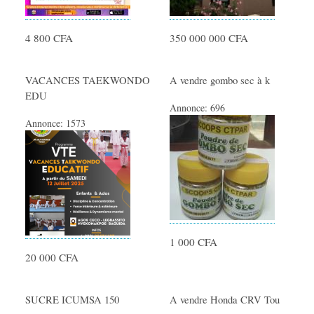
SERVICES
4 800 CFA
350 000 000 CFA
Femme de ménage
Offres de Formations
VACANCES TAEKWONDO
A vendre gombo sec à k
EDU
Ménage - Repassage
Annonce:
696
Garde Enfants
Annonce:
1573
Cours particuliers
Prestation de Services
Travaux divers
Covoiturage
Artisants - Dépannage
1 000 CFA
Déménagements
20 000 CFA
Evénementiel
Santé - Yoga - Forme
SUCRE ICUMSA 150
A vendre Honda CRV Tou
Autres services