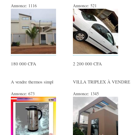
Offres Emploi
Annonce:
1116
Annonce:
521
Offres de Formation
Offres de stage
Demande Emploi CV
Demande de stage
Travail Indépendant
MODE
180 000 CFA
2 200 000 CFA
Vêtements Femme
A vendre thermos simpl
VILLA TRIPLEX À VENDRE
Vêtements Homme
Annonce:
673
Annonce:
1345
Vêtements Enfant
Accessoires Bébé
Montres et Bijoux
Maroquinerie
Cosmétiques/Parfums