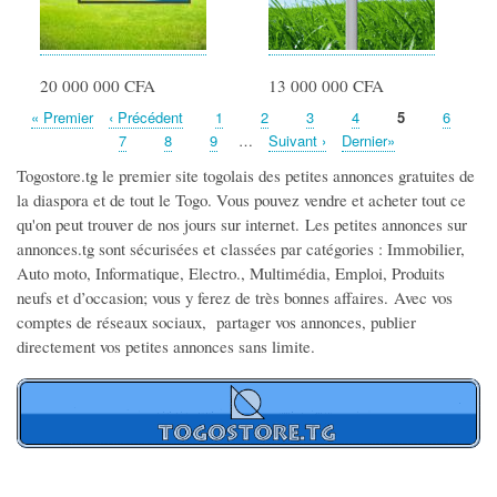
20 000 000 CFA
13 000 000 CFA
Première
« Premier
Page
‹ Précédent
Page
1
Page
2
Page
3
Page
4
Page
5
Page
6
Pagination
page
précédente
Page
7
Page
8
Page
9
…
Page
Suivant ›
Dernière
Dernier»
suivante
page
Togostore.tg le premier site togolais des petites annonces gratuites de
la diaspora et de tout le Togo. Vous pouvez vendre et acheter tout ce
qu'on peut trouver de nos jours sur internet.
Les petites annonces sur
annonces.tg sont sécurisées et
classées par catégories
: Immobilier,
Auto moto, Informatique, Electro., Multimédia, Emploi, Produits
neufs et d’occasion; vous y ferez de très bonnes affaires.
Avec vos
comptes de réseaux sociaux, partager vos annonces, publier
directement vos petites annonces sans limite.