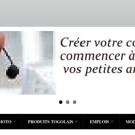
Aller
au
contenu
principal
/MOTO
PRODUITS TOGOLAIS
EMPLOIS
MO