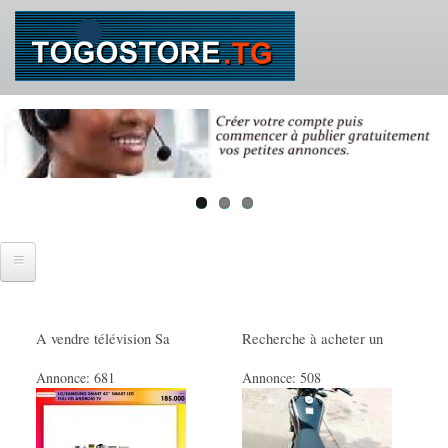
Aller
au
contenu
principal
Accueil
A vendre télévision Sa
Recherche à acheter un
SE CONNECTER
Annonce:
681
Annonce:
508
IMMOBILIER
Ventes immobilières