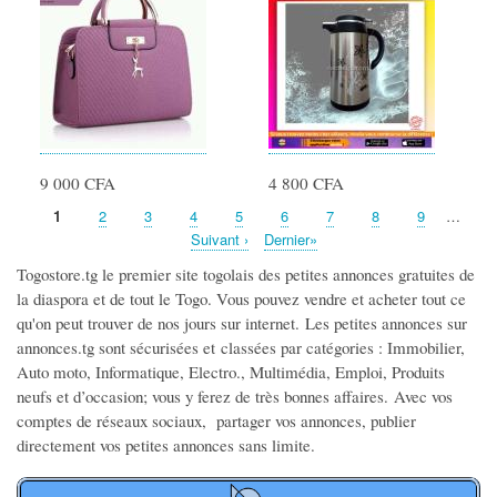
9 000 CFA
4 800 CFA
Page
1
Page
2
Page
3
Page
4
Page
5
Page
6
Page
7
Page
8
Page
9
…
Pagination
Page
Suivant ›
Dernière
Dernier»
suivante
page
Togostore.tg le premier site togolais des petites annonces gratuites de
la diaspora et de tout le Togo. Vous pouvez vendre et acheter tout ce
qu'on peut trouver de nos jours sur internet.
Les petites annonces sur
annonces.tg sont sécurisées et
classées par catégories
: Immobilier,
Auto moto, Informatique, Electro., Multimédia, Emploi, Produits
neufs et d’occasion; vous y ferez de très bonnes affaires.
Avec vos
comptes de réseaux sociaux, partager vos annonces, publier
directement vos petites annonces sans limite.