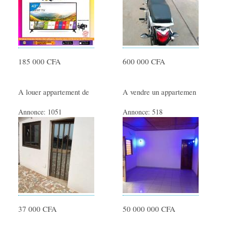
Locations immobilières
Colocations
AUTO/MOTO
185 000 CFA
600 000 CFA
Voitures
Motos
A louer appartement de
A vendre un appartemen
Véhicules Utilitaires
Equipement auto
Annonce:
1051
Annonce:
518
Equipement moto
PRODUITS TOGOLAIS
Produits alimentaires
Produits Culturel Artistique
37 000 CFA
50 000 000 CFA
EMPLOIS