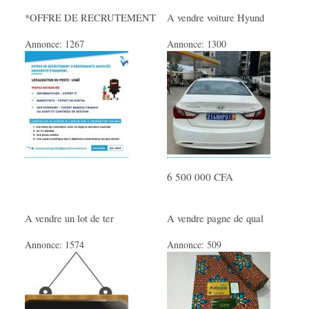
Offres Emploi
*OFFRE DE RECRUTEMENT
A vendre voiture Hyund
Offres de Formation
Annonce:
1267
Annonce:
1300
Offres de stage
Demande Emploi CV
Demande de stage
Travail Indépendant
MODE
Vêtements Femme
6 500 000 CFA
Vêtements Homme
Vêtements Enfant
A vendre un lot de ter
A vendre pagne de qual
Accessoires Bébé
Annonce:
1574
Annonce:
509
Montres et Bijoux
Maroquinerie
Cosmétiques/Parfums