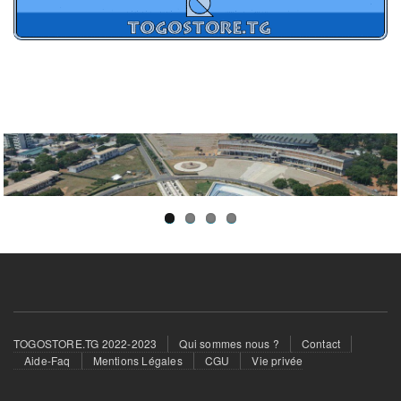
Footer
TOGOSTORE.TG 2022-2023
Qui sommes nous ?
Contact
menu
Aide-Faq
Mentions Légales
CGU
Vie privée