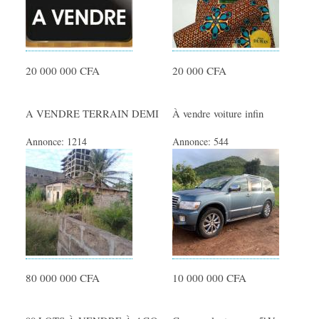
SERVICES
Femme de ménage
20 000 000 CFA
20 000 CFA
Offres de Formations
Ménage - Repassage
A VENDRE TERRAIN DEMI
À vendre voiture infin
Garde Enfants
Cours particuliers
Annonce:
1214
Annonce:
544
Prestation de Services
Travaux divers
Covoiturage
Artisants - Dépannage
Déménagements
Evénementiel
80 000 000 CFA
10 000 000 CFA
Santé - Yoga - Forme
Autres services