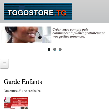
Aller
au
contenu
principal
Accueil
Garde Enfants
SE CONNECTER
Ouverture d' une crèche ha
IMMOBILIER
Ventes immobilières