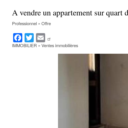
A vendre un appartement sur quart 
Professionnel » Offre
Fa
T
E
ce
wi
m
IMMOBILIER » Ventes immobilières
bo
tte
ail
ok
r