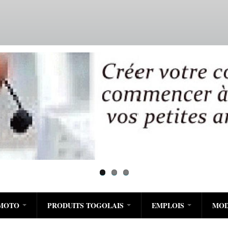
Aller
au
contenu
principal
/MOTO
PRODUITS TOGOLAIS
EMPLOIS
MO