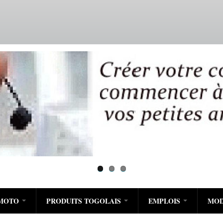
Aller
au
contenu
principal
/MOTO
PRODUITS TOGOLAIS
EMPLOIS
MO