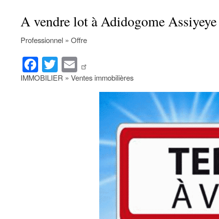
A vendre lot à Adidogome Assiyey
Professionnel » Offre
Fa
T
E
ce
wi
m
IMMOBILIER » Ventes immobilières
bo
tte
ail
ok
r