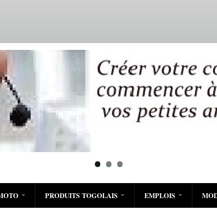
Aller
au
contenu
principal
/MOTO
PRODUITS TOGOLAIS
EMPLOIS
MO