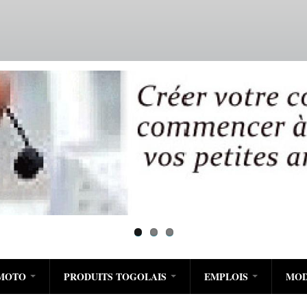
Aller
au
contenu
principal
/MOTO
PRODUITS TOGOLAIS
EMPLOIS
MO