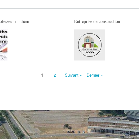
ofesseur mathém
Entreprise de construction
Page
1
Page
2
Page
Suivant ››
Dernière
Dernier »
suivante
page