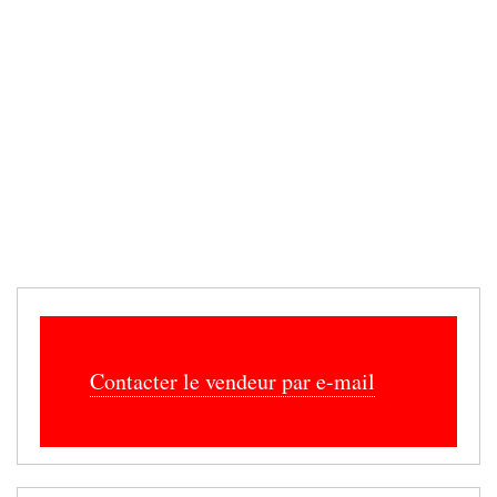
SERVICES
Femme de ménage
Offres de Formations
Ménage - Repassage
Garde Enfants
Cours particuliers
Prestation de Services
Travaux divers
Covoiturage
Artisants - Dépannage
Contacter le vendeur par e-mail
Déménagements
Evénementiel
Santé - Yoga - Forme
Autres services