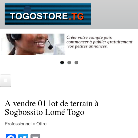
Aller
au
contenu
principal
Accueil
A vendre 01 lot de terrain à
SE CONNECTER
Sogbossito Lomé Togo
IMMOBILIER
Professionnel » Offre
Ventes immobilières
Fa
T
E