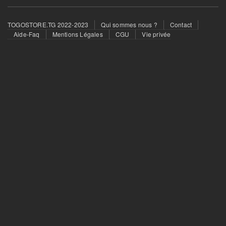
Footer
TOGOSTORE.TG 2022-2023
Qui sommes nous ?
Contact
menu
Aide-Faq
Mentions Légales
CGU
Vie privée