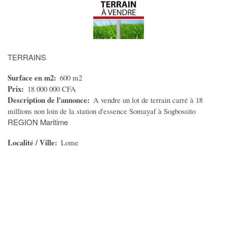
Offres Emploi
Offres de Formation
Offres de stage
Demande Emploi CV
TERRAINS
Demande de stage
Surface en m2
600 m2
Travail Indépendant
Prix
18 000 000 CFA
Description de l'annonce
A vendre un lot de terrain carré à 18
MODE
millions non loin de la station d'essence Somayaf à Sogbossito
REGION Maritime
Vêtements Femme
Localité / Ville
Vêtements Homme
Lome
Vêtements Enfant
Accessoires Bébé
Montres et Bijoux
Maroquinerie
Cosmétiques/Parfums