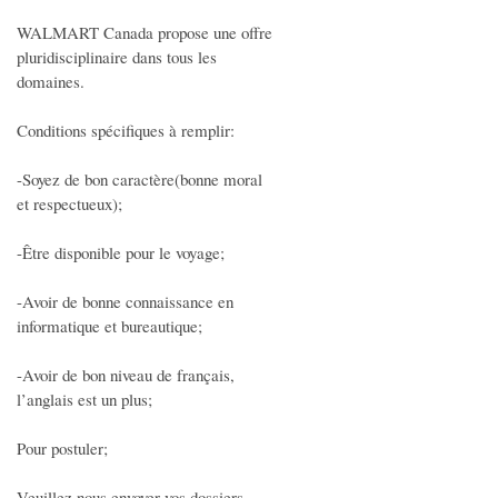
WALMART Canada propose une offre
SERVICES
pluridisciplinaire dans tous les
domaines.
Femme de ménage
Offres de Formations
Conditions spécifiques à remplir:
Ménage - Repassage
-Soyez de bon caractère(bonne moral
Garde Enfants
et respectueux);
Cours particuliers
-Être disponible pour le voyage;
Prestation de Services
Travaux divers
-Avoir de bonne connaissance en
Covoiturage
informatique et bureautique;
Artisants - Dépannage
-Avoir de bon niveau de français,
Déménagements
l’anglais est un plus;
Evénementiel
Pour postuler;
Santé - Yoga - Forme
Autres services
Veuillez nous envoyer vos dossiers