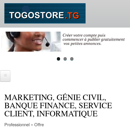
Aller
au
contenu
principal
Accueil
MARKETING, GÉNIE CIVIL,
SE CONNECTER
BANQUE FINANCE, SERVICE
CLIENT, INFORMATIQUE
IMMOBILIER
Ventes immobilières
Professionnel » Offre