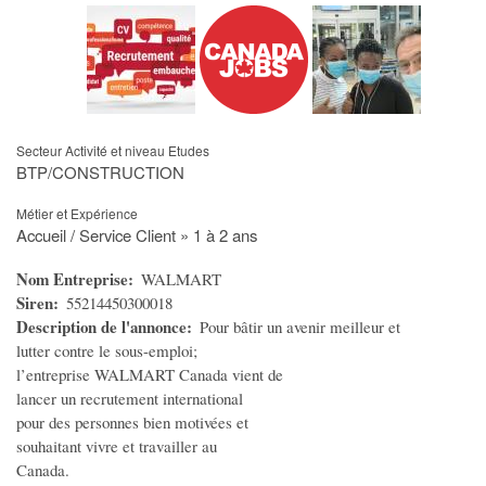
Offres Emploi
Offres de Formation
Offres de stage
Demande Emploi CV
Demande de stage
Secteur Activité et niveau Etudes
BTP/CONSTRUCTION
Travail Indépendant
Métier et Expérience
MODE
Accueil / Service Client » 1 à 2 ans
Vêtements Femme
Nom Entreprise
WALMART
Siren
55214450300018
Vêtements Homme
Description de l'annonce
Pour bâtir un avenir meilleur et
Vêtements Enfant
lutter contre le sous-emploi;
Accessoires Bébé
l’entreprise WALMART Canada vient de
lancer un recrutement international
Montres et Bijoux
pour des personnes bien motivées et
Maroquinerie
souhaitant vivre et travailler au
Canada.
Cosmétiques/Parfums