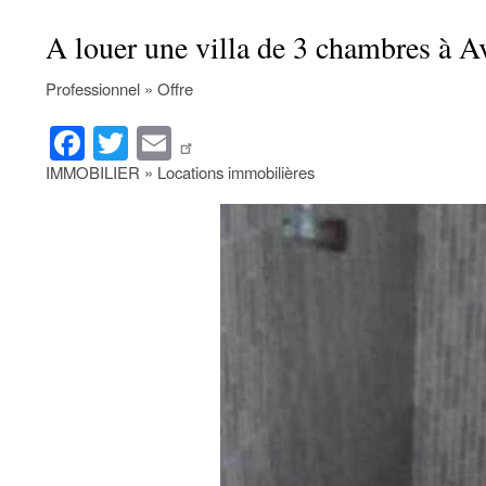
A louer une villa de 3 chambres à 
Professionnel » Offre
Fa
T
E
ce
wi
m
IMMOBILIER » Locations immobilières
bo
tte
ail
ok
r