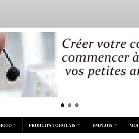
Aller
au
contenu
principal
/MOTO
PRODUITS TOGOLAIS
EMPLOIS
MO