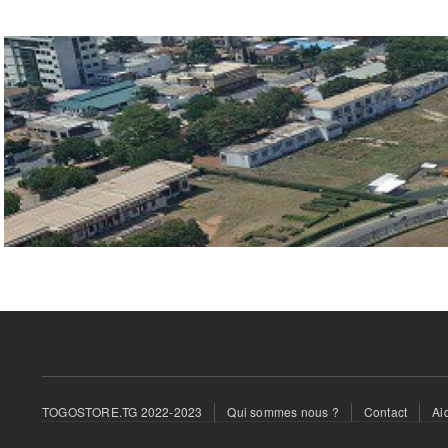
Footer
TOGOSTORE.TG 2022-2023
Qui sommes nous ?
Contact
Ai
menu