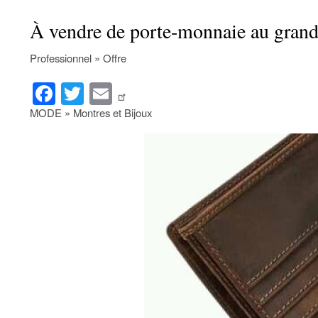
À vendre de porte-monnaie au gra
Professionnel » Offre
Fa
T
E
ce
wi
m
MODE » Montres et Bijoux
bo
tte
ail
ok
r