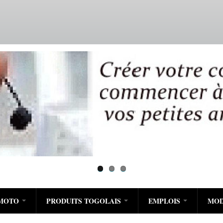
Aller
au
contenu
principal
/MOTO
PRODUITS TOGOLAIS
EMPLOIS
MO