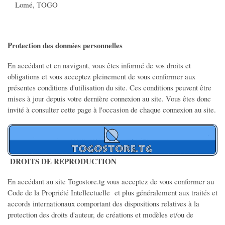
Locations immobilières
Lomé, TOGO
Colocations
AUTO/MOTO
Protection des données personnelles
Voitures
En accédant et en navigant, vous êtes informé de vos droits et
obligations et vous acceptez pleinement de vous conformer aux
Motos
présentes conditions d'utilisation du site. Ces conditions peuvent être
Véhicules Utilitaires
mises à jour depuis votre dernière connexion au site. Vous êtes donc
invité à consulter cette page à l'occasion de chaque connexion au site.
Equipement auto
Equipement moto
PRODUITS TOGOLAIS
DROITS DE REPRODUCTION
Produits alimentaires
En accédant au site Togostore.tg vous acceptez de vous conformer au
Produits Culturel Artistique
Code de la Propriété Intellectuelle et plus généralement aux traités et
accords internationaux comportant des dispositions relatives à la
EMPLOIS
protection des droits d'auteur, de créations et modèles et/ou de