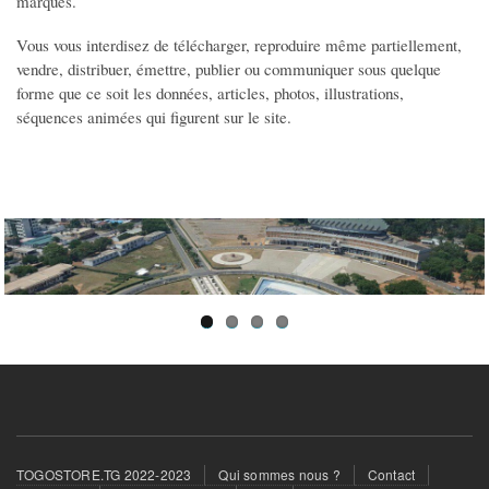
marques.
Offres Emploi
Offres de Formation
Vous vous interdisez de télécharger, reproduire même partiellement,
vendre, distribuer, émettre, publier ou communiquer sous quelque
Offres de stage
forme que ce soit les données, articles, photos, illustrations,
Demande Emploi CV
séquences animées qui figurent sur le site.
Demande de stage
Travail Indépendant
MODE
Vêtements Femme
Vêtements Homme
Vêtements Enfant
Accessoires Bébé
Montres et Bijoux
Maroquinerie
Footer
Cosmétiques/Parfums
TOGOSTORE.TG 2022-2023
Qui sommes nous ?
Contact