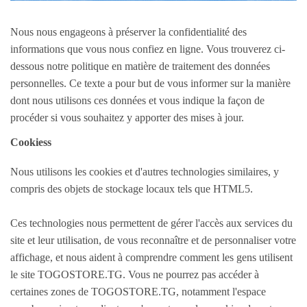
Locations immobilières
Colocations
Nous nous engageons à préserver la confidentialité des
informations que vous nous confiez en ligne. Vous trouverez ci-
AUTO/MOTO
dessous notre politique en matière de traitement des données
personnelles. Ce texte a pour but de vous informer sur la manière
Voitures
dont nous utilisons ces données et vous indique la façon de
Motos
procéder si vous souhaitez y apporter des mises à jour.
Véhicules Utilitaires
Cookiess
Equipement auto
Equipement moto
Nous utilisons les cookies et d'autres technologies similaires, y
compris des objets de stockage locaux tels que HTML5.
PRODUITS TOGOLAIS
Ces technologies nous permettent de gérer l'accès aux services du
Produits alimentaires
site et leur utilisation, de vous reconnaître et de personnaliser votre
Produits Culturel Artistique
affichage, et nous aident à comprendre comment les gens utilisent
le site TOGOSTORE.TG. Vous ne pourrez pas accéder à
EMPLOIS
certaines zones de TOGOSTORE.TG, notamment l'espace