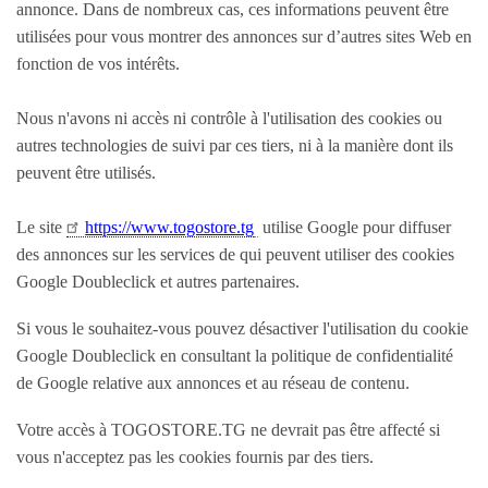
annonce. Dans de nombreux cas, ces informations peuvent être
SERVICES
utilisées pour vous montrer des annonces sur d’autres sites Web en
fonction de vos intérêts.
Femme de ménage
Offres de Formations
Nous n'avons ni accès ni contrôle à l'utilisation des cookies ou
autres technologies de suivi par ces tiers, ni à la manière dont ils
Ménage - Repassage
peuvent être utilisés.
Garde Enfants
Cours particuliers
Le site
https://www.togostore.tg
utilise Google pour diffuser
Prestation de Services
des annonces sur les services de qui peuvent utiliser des cookies
Google Doubleclick et autres partenaires.
Travaux divers
Covoiturage
Si vous le souhaitez-vous pouvez désactiver l'utilisation du cookie
Artisants - Dépannage
Google Doubleclick en consultant la politique de confidentialité
de Google relative aux annonces et au réseau de contenu.
Déménagements
Evénementiel
Votre accès à TOGOSTORE.TG ne devrait pas être affecté si
Santé - Yoga - Forme
vous n'acceptez pas les cookies fournis par des tiers.
Autres services