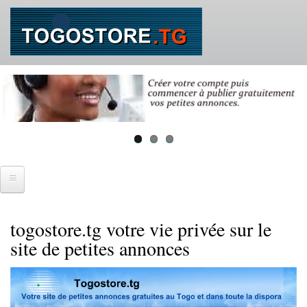
Aller
au
contenu
principal
Accueil
togostore.tg votre vie privée sur le
SE CONNECTER
site de petites annonces
IMMOBILIER
Ventes immobilières