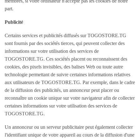
membres, si votre ordinateur n'accepte pas les cookies de notre
Offres Emploi
part.
Offres de Formation
Offres de stage
Publicité
Demande Emploi CV
Certains services et publicités diffusés sur TOGOSTORE.TG
Demande de stage
sont fournis par des sociétés tierces, qui peuvent collecter des
Travail Indépendant
informations sur votre utilisation des services de
TOGOSTORE.TG. Ces sociétés placent ou reconnaissent des
MODE
cookies, des pixels invisibles, des balises Web ou toute autre
technologie permettant de suivre certaines informations relatives
Vêtements Femme
aux utilisateurs de TOGOSTORE.TG. Par exemple, dans le cadre
Vêtements Homme
de la diffusion des publicités, un annonceur peut placer ou
Vêtements Enfant
reconnaître un cookie unique sur votre navigateur afin de collecter
certaines informations sur votre utilisation des services de
Accessoires Bébé
TOGOSTORE.TG.
Montres et Bijoux
Maroquinerie
Un annonceur ou un serveur publicitaire peut également collecter
l'identifiant unique de votre appareil au cours de la diffusion d'une
Cosmétiques/Parfums