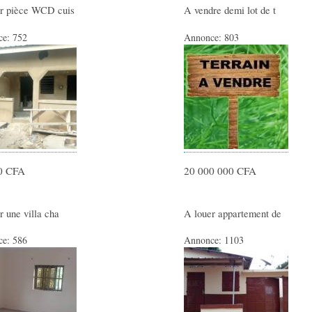
er pièce WCD cuis
A vendre demi lot de t
ce:
752
Annonce:
803
0 CFA
20 000 000 CFA
r une villa cha
A louer appartement de
ce:
586
Annonce:
1103