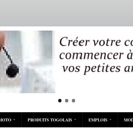
Aller
au
contenu
principal
/MOTO
PRODUITS TOGOLAIS
EMPLOIS
MO