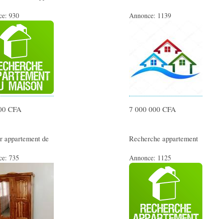
ce:
930
Annonce:
1139
00 CFA
7 000 000 CFA
r appartement de
Recherche appartement
ce:
735
Annonce:
1125