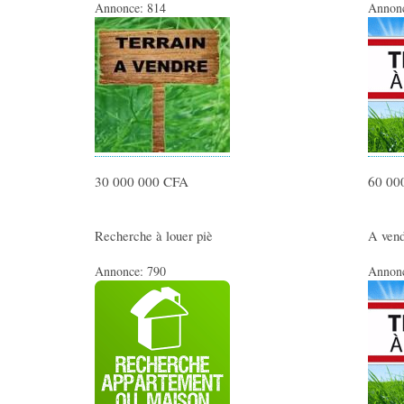
Annonce:
814
Annon
30 000 000 CFA
60 00
Recherche à louer piè
A vend
Annonce:
790
Annon