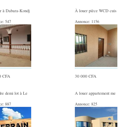
r à Dabara-Kondj
À louer pièce WCD cuis
ce:
547
Annonce:
1156
0 CFA
30 000 CFA
re demi lot à Le
A louer appartement me
ce:
887
Annonce:
825