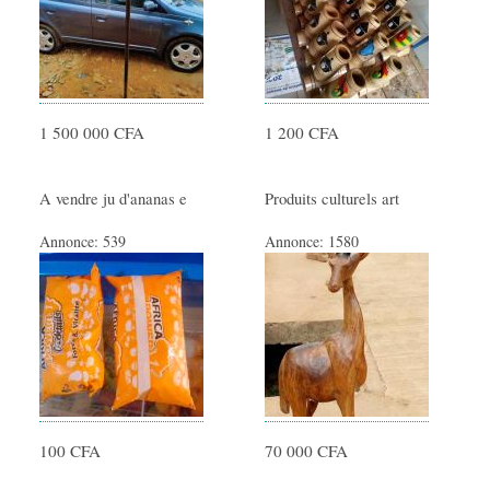
Locations immobilières
Colocations
AUTO/MOTO
1 500 000 CFA
1 200 CFA
Voitures
Motos
A vendre ju d'ananas e
Produits culturels art
Véhicules Utilitaires
Equipement auto
Annonce:
539
Annonce:
1580
Equipement moto
PRODUITS TOGOLAIS
Produits alimentaires
Produits Culturel Artistique
100 CFA
70 000 CFA
EMPLOIS