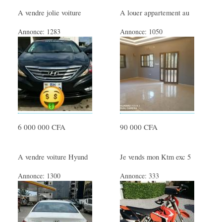
Offres Emploi
A vendre jolie voiture
A louer appartement au
Offres de Formation
Annonce:
1283
Annonce:
1050
Offres de stage
Demande Emploi CV
Demande de stage
Travail Indépendant
MODE
Vêtements Femme
6 000 000 CFA
90 000 CFA
Vêtements Homme
Vêtements Enfant
A vendre voiture Hyund
Je vends mon Ktm exc 5
Accessoires Bébé
Annonce:
1300
Annonce:
333
Montres et Bijoux
Maroquinerie
Cosmétiques/Parfums