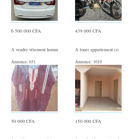
SERVICES
Femme de ménage
6 500 000 CFA
439 000 CFA
Offres de Formations
Ménage - Repassage
A vendre vêtement homm
A louer appartement co
Garde Enfants
Cours particuliers
Annonce:
651
Annonce:
1019
Prestation de Services
Travaux divers
Covoiturage
Artisants - Dépannage
Déménagements
Evénementiel
50 000 CFA
150 000 CFA
Santé - Yoga - Forme
Autres services