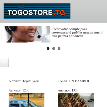
Aller
au
contenu
principal
Accueil
A vendre Toyota yaris
TASSE EN BAMBOU
SE CONNECTER
Annonce:
1230
Annonce:
1333
IMMOBILIER
Ventes immobilières