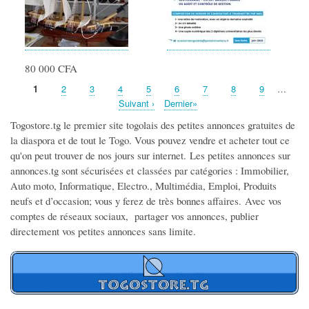
80 000 CFA
Page
1
Page
2
Page
3
Page
4
Page
5
Page
6
Page
7
Page
8
Page
9
…
Pagination
Page
Suivant ›
Dernière
Dernier»
suivante
page
Togostore.tg le premier site togolais des petites annonces gratuites de
la diaspora et de tout le Togo. Vous pouvez vendre et acheter tout ce
qu'on peut trouver de nos jours sur internet.
Les petites annonces sur
annonces.tg sont sécurisées et
classées par catégories
: Immobilier,
Auto moto, Informatique, Electro., Multimédia, Emploi, Produits
neufs et d’occasion; vous y ferez de très bonnes affaires.
Avec vos
comptes de réseaux sociaux, partager vos annonces, publier
directement vos petites annonces sans limite.